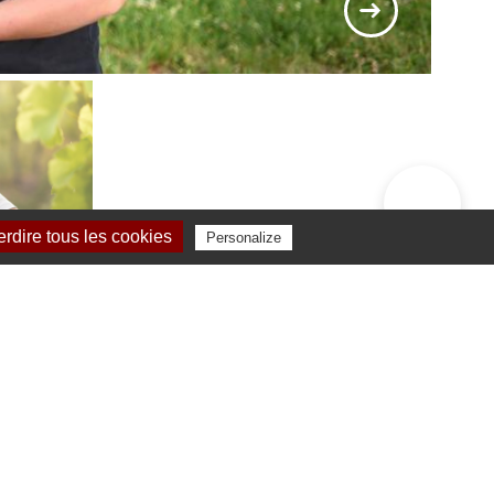
erdire tous les cookies
Personalize
aus dem Stammbaum der Familie ersichtlich ist,
icht bis ins Jahr 1598 zurück und umfasst
 auch Fassbinder tätig war. In der Gegenwart
gagiert und leidenschaftlich wie ihre
chnet und begrüßt die Besucher mit ihrer
lteter Rundgang, bei denen die
Familie
 Kindheitserinnerungen der Großeltern und