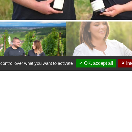
control over what you want to activate
✓ OK, accept all
✗ Int
 sich vor allem um die Geschichte einer Familie, wie 
rs
voller Stolz präsentiert wird. Dieser Stammbaum re
milie im Dienste des Weins als
Winzer
, Gourmet oder
nd Jérôme die Winzertätigkeit der Familie genauso en
t kürzlich mit einem
Weintourismus
-Diplom ausgezei
rtet Sie ein spielerischer, rund um die 5 Sinne gesta
n einsetzt: das fotografische Talent der Mutter, die
e von Marie Spannagel selbst.