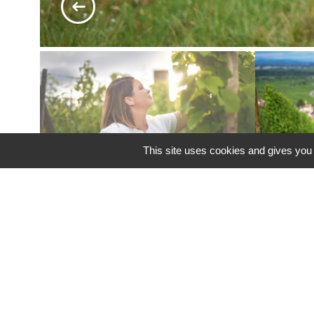
This site uses cookies and gives you 
Bei der „
Domaine Paul Spannagel
“ handelt es
der den Besuchern am Eingang des
Weinkelle
somit vier Jahrhunderte, während der diese Fa
führen Yves, Claudine und ihre Kinder Marie u
zahlreichen Vorfahren weiter. Marie wurde ers
allseits bekannten Liebe zum Detail. Hier erwa
Spannagel
zahlreiche ihrer eigenen Ressource
nicht zu vergessen eine ganz persönliche Not