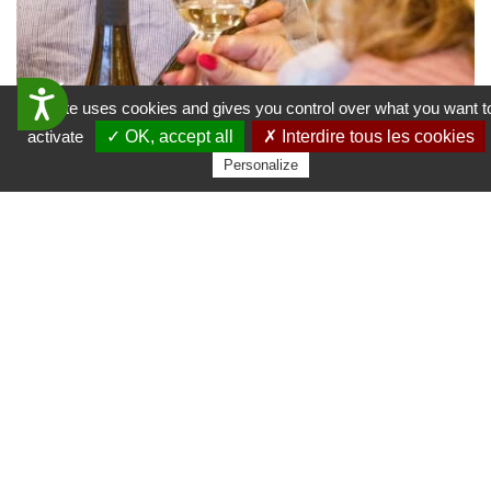
Winzer
Accessibilit&eacute;
This site uses cookies and gives you control over what you want t
VINS KUEHN
activate
✓ OK, accept all
✗ Interdire tous les cookies
Personalize