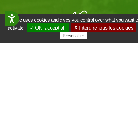
#visit
KB
Accessibilit&eacute;
This site uses cookies and gives you control over what you want t
activate
✓ OK, accept all
✗ Interdire tous les cookies
Office de Tourisme - Vallée
Personalize
de Kaysersberg
39 rue du Général de Gaulle
F-68240 Kaysersberg
Telefon
+33 (0)3 89 78 22 78
Mail.
info@kaysersberg.com
Kontakt Formular