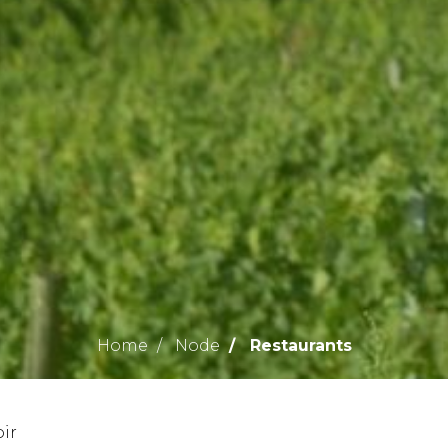
Home
Node
Restaurants
oir