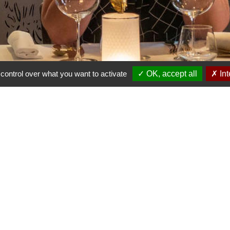
control over what you want to activate
✓ OK, accept all
✗ Int
 de Tourisme - Vallée
sersberg