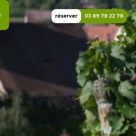
N
réserver
03 89 78 22 78