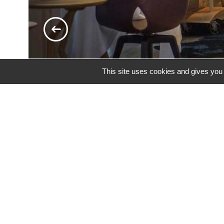
This site uses cookies and gives you 
Viel mehr als nur ein toller Tisch, ein
gastrono
de France
und zweifacher Michelin-Sternträger
In einem nüchternen, aufgeräumten Stil, mit n
Der Chefkoch bietet Ihnen eine
Küche in perf
Küche mit echter Persönlichkeit.