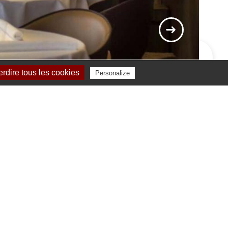
erdire tous les cookies
Personalize
norieren kann!
Olivier Nasti, Meilleur Ouvrier
sen Sie sich verzaubern.
en und Originalität
, eine gut interpretierte