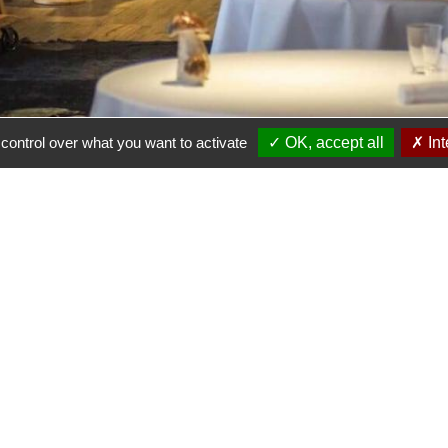
control over what you want to activate
✓ OK, accept all
✗ Int
mischer Zwischenstopp
, den man im
Elsass
nicht ig
, nimmt Sie mit in seine Welt.
atürlichen Farben, nehmen Sie am Tisch Platz und las
ekter Balance zwischen saisonalen, lokalen Produkt