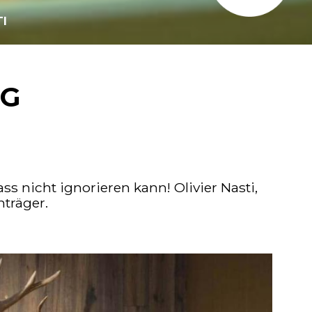
I
RG
ass nicht ignorieren kann!
Olivier Nasti,
nträger.