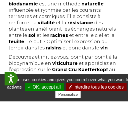
biodynamie
est une méthode
naturelle
influencée et rythmée par les courants
terrestres et cosmiques. Elle consiste à
renforcer la
vitalité
et la
résistance
des
plantes en améliorant les échanges naturels
entre le
sol
et les
racines
et entre le ciel et la
feuille
. Le but ? Optimiser l’expression du
terroir dans les
raisins
et donc dans le
vin
.
Découvrez et initiez-vous, point par point à la
biodynamique en
viticulture
et appréciez en
l’expression sur le
Grand Cru Kaefferkopf
au
travers d’une dégustation comparative
Accessibilit&eacute;
This site uses cookies and gives you control over what you want t
proposée par la maison
Jean-Baptiste
activate
✓ OK, accept all
✗ Interdire tous les cookies
ADAM
…
Personalize