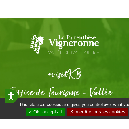
#visit
KB
Office de Tourisme - Vallée
Accessibilit&eacute;
de Kaysersberg
This site uses cookies and gives you control over what you
✓ OK, accept all
✗ Interdire tous les cookies
39 rue du Général de Gaulle
68240 Kaysersberg