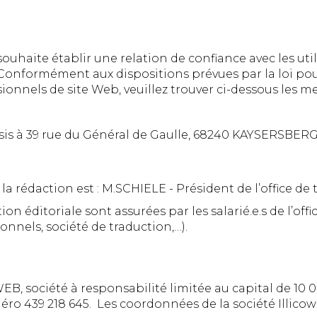
ouhaite établir une relation de confiance avec les util
e. Conformément aux dispositions prévues par la loi pou
ionnels de site Web, veuillez trouver ci-dessous les me
g, sis à 39 rue du Général de Gaulle, 68240 KAYSERSBE
 la rédaction est : M.SCHIELE - Président de l’office de
ion éditoriale sont assurées par les salarié.e.s de l’of
onnels, société de traduction,…).
B, société à responsabilité limitée au capital de 10 0
ro 439 218 645. Les coordonnées de la société Illicow